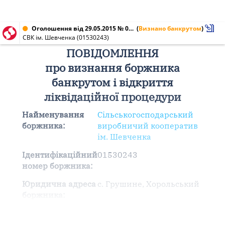
Оголошення від 29.05.2015 № 01530243
(
Визнано банкрутом
)
СВК ім. Шевченка (01530243)
ПОВІДОМЛЕННЯ
про визнання боржника
банкрутом і відкриття
ліквідаційної процедури
Найменування
Сільськогосподарський
боржника:
виробничий кооператив
ім. Шевченка
Ідентифікаційний
01530243
номер боржника:
Юридична адреса
с. Грушине, Хорольський
боржника: