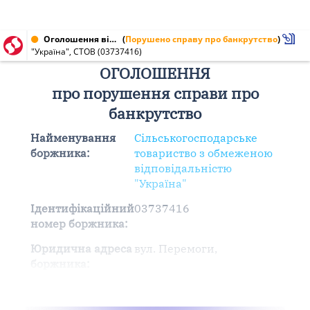
Оголошення від 05.10.2015 № 03737416
(
Порушено справу про банкрутство
)
"Україна", СТОВ (03737416)
ОГОЛОШЕННЯ
про порушення справи про
банкрутство
Найменування
Сільськогосподарське
боржника:
товариство з обмеженою
відповідальністю
"Україна"
Ідентифікаційний
03737416
номер боржника:
Юридична адреса
вул. Перемоги,
боржника: