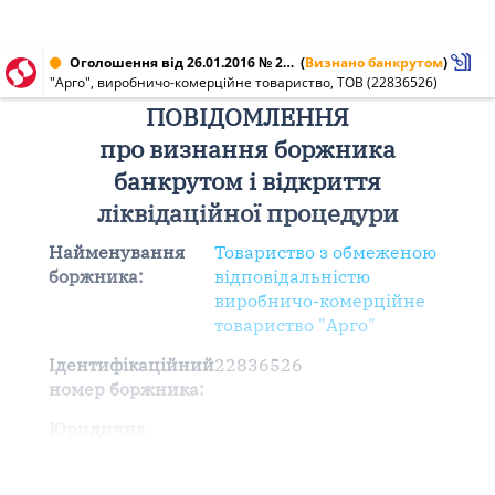
Оголошення від 26.01.2016 № 22836526
(
Визнано банкрутом
)
"Арго", виробничо-комерційне товариство, ТОВ (22836526)
ПОВІДОМЛЕННЯ
про визнання боржника
банкрутом і відкриття
ліквідаційної процедури
Найменування
Товариство з обмеженою
боржника:
відповідальністю
виробничо-комерційне
товариство "Арго"
Ідентифікаційний
22836526
номер боржника:
Юридична