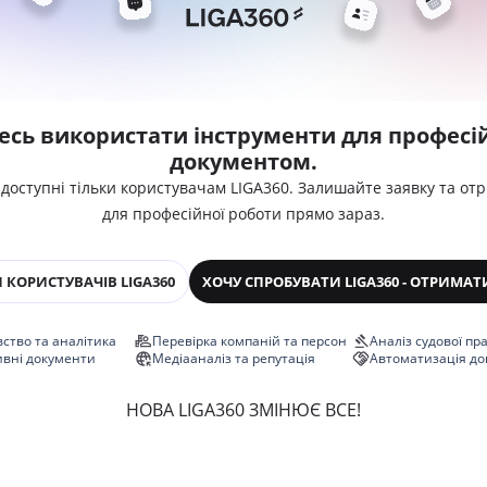
есь використати інструменти для професій
документом.
 доступні тільки користувачам LIGA360. Залишайте заявку та от
для професійної роботи прямо зараз.
 КОРИСТУВАЧІВ LIGA360
ХОЧУ СПРОБУВАТИ LIGA360 - ОТРИМАТ
ство та аналітика
Перевірка компаній та персон
Аналіз судової пр
ивні документи
Медіааналіз та репутація
Автоматизація до
НОВА LIGA360 ЗМІНЮЄ ВСЕ!