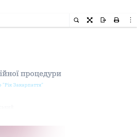
ційної процедури
 "Рік Закарпаття"
вський