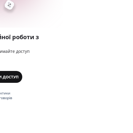
ної роботи з
римайте доступ
И ДОСТУП
актики
говорів