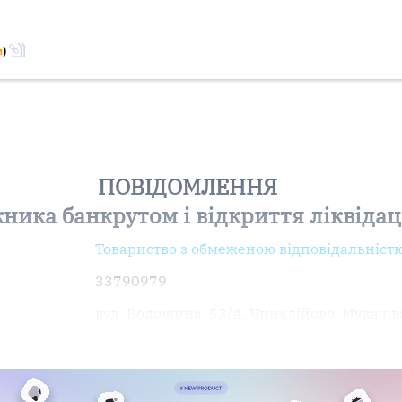
м
)
ПОВІДОМЛЕННЯ
ника банкрутом і відкриття ліквіда
Товариство з обмеженою відповідальністю
33790979
вул. Волошина, 53/А, Чинадійово, Мукачі