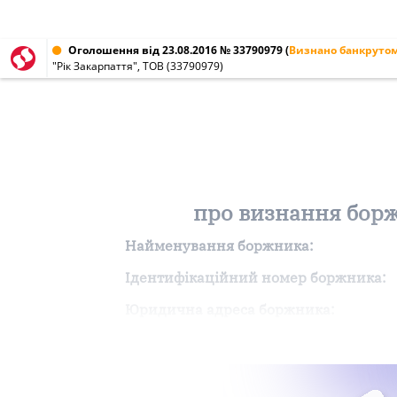
Оголошення від 23.08.2016 № 33790979
(
Визнано банкруто
"Рік Закарпаття", ТОВ (33790979)
про визнання борж
Найменування боржника:
Ідентифікаційний номер боржника:
Юридична адреса боржника: