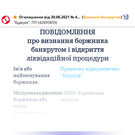
Оголошення від 30.06.2021 № 42895859
(
Визнано банкрутом
)
"Будерія", ПП (42895859)
ПОВІДОМЛЕННЯ
про визнання боржника
банкрутом і відкриття
ліквідаційної процедури
Ім'я або
Приватне підприємство
найменування
"Будерія"
боржника:
Місцезнаходження
63503, Харківська
боржника або
область
місце
проживання: