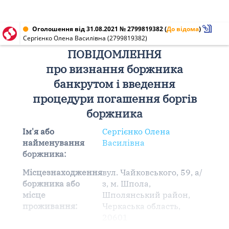
Оголошення від 31.08.2021 № 2799819382
(
До відома
)
Сергієнко Олена Василівна (2799819382)
ПОВІДОМЛЕННЯ
про визнання боржника
банкрутом і введення
процедури погашення боргів
боржника
Ім'я або
Сергієнко Олена
найменування
Василівна
боржника:
Місцезнаходження
вул. Чайковського, 59, а/
боржника або
з, м. Шпола,
місце
Шполянський район,
проживання:
Черкаська область,
20601