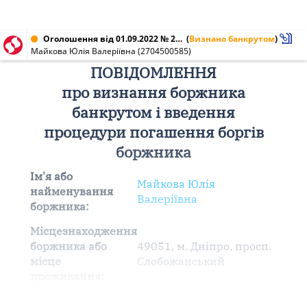
Оголошення від 01.09.2022 № 2704500585
(
Визнано банкрутом
)
Майкова Юлія Валеріївна (2704500585)
ПОВІДОМЛЕННЯ
про визнання боржника
банкрутом і введення
процедури погашення боргів
боржника
Ім'я або
Майкова Юлія
найменування
Валеріївна
боржника:
Місцезнаходження
боржника або
49051, м. Дніпро, просп.
місце
Слобожанський
проживання: