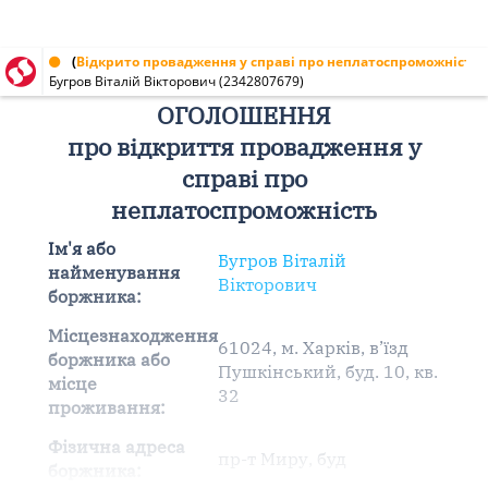
Оголошення від 03.10.2022 № 2342807679
(
Відкрито провадження у справі про неплатоспроможність
)
Бугров Віталій Вікторович (2342807679)
ОГОЛОШЕННЯ
про відкриття провадження у
справі про
неплатоспроможність
Ім'я або
Бугров Віталій
найменування
Вікторович
боржника:
Місцезнаходження
61024, м. Харків, в’їзд
боржника або
Пушкінський, буд. 10, кв.
місце
32
проживання:
Фізична адреса
пр-т Миру, буд
боржника: