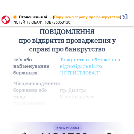
Оголошення від 25.01.2023 № 36053130
(
Порушено справу про банкрутство
)
"ІСТЕЙТГЛОБАЛ", ТОВ (36053130)
ПОВІДОМЛЕННЯ
про відкриття провадження у
справі про банкрутство
Ім'я або
Товариство з обмеженою
найменування
відповідальністю
боржника:
"ІСТЕЙТГЛОБАЛ"
Місцезнаходження
боржника або
пр. Дмитра
місце
Яворницького
проживання: