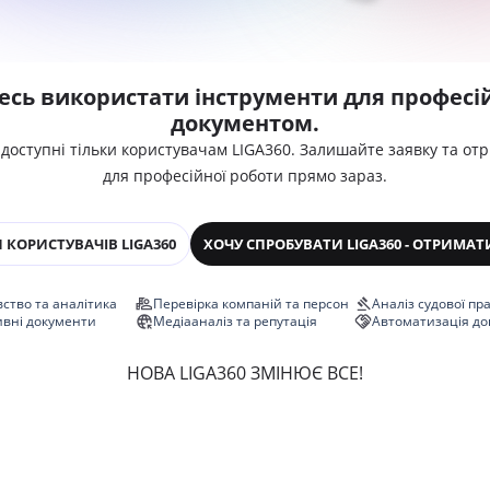
есь використати інструменти для професій
документом.
 доступні тільки користувачам LIGA360. Залишайте заявку та от
для професійної роботи прямо зараз.
 КОРИСТУВАЧІВ LIGA360
ХОЧУ СПРОБУВАТИ LIGA360 - ОТРИМАТ
ство та аналітика
Перевірка компаній та персон
Аналіз судової пр
ивні документи
Медіааналіз та репутація
Автоматизація до
НОВА LIGA360 ЗМІНЮЄ ВСЕ!