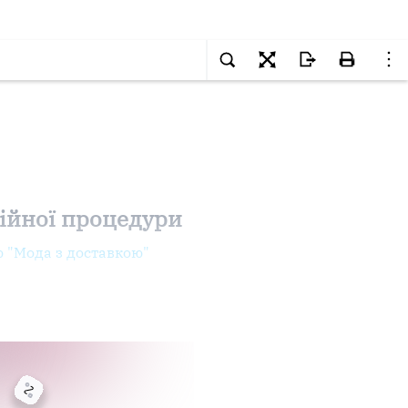
ційної процедури
 "Мода з доставкою"