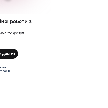
ної роботи з
римайте доступ
И ДОСТУП
актики
говорів