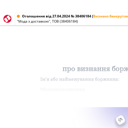
Оголошення від 27.04.2024 № 38406184
(
Визнано банкруто
"Мода з доставкою", ТОВ (38406184)
про визнання борж
Ім'я або найменування боржника:
Місцезнаходження