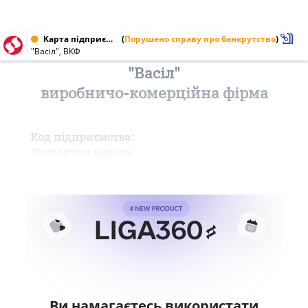
Карта підприємства від 20.05.1995
(
Порушено справу про банкрутство
)
"Васіл", ВКФ
"Васіл"
виробничо-комерційна фірма
Код підприємства:
Юридична адреса
Ви намагаєтесь використати