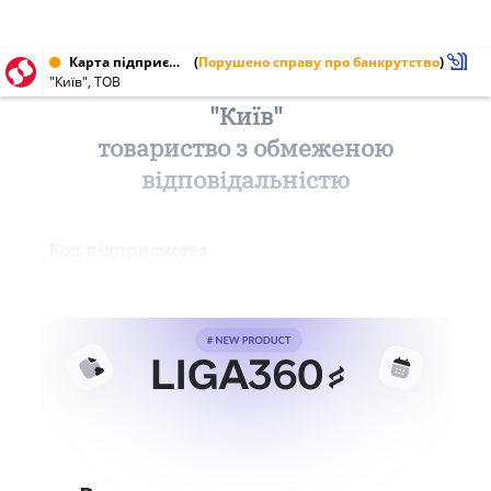
Карта підприємства від 10.08.1996
(
Порушено справу про банкрутство
)
"Київ", ТОВ
"Київ"
товариство з обмеженою
відповідальністю
Код підприємства