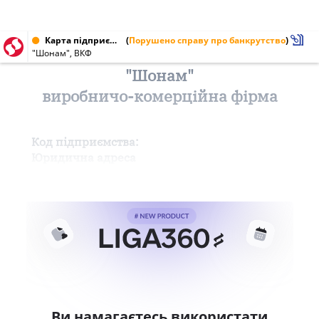
Карта підприємства від 14.09.1996
(
Порушено справу про банкрутство
)
"Шонам", ВКФ
"Шонам"
виробничо-комерційна фірма
Код підприємства:
Юридична адреса
Ви намагаєтесь використати