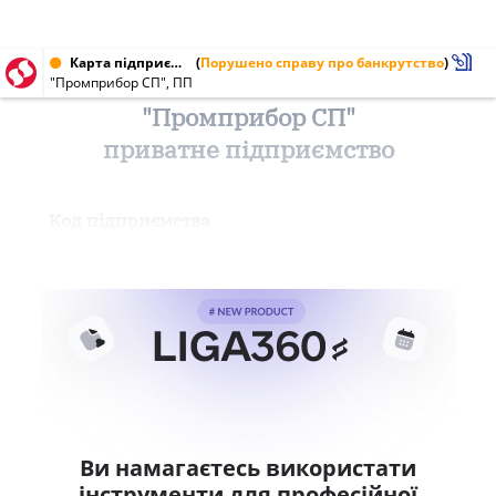
Карта підприємства від 31.08.1996
(
Порушено справу про банкрутство
)
"Промприбор СП", ПП
"Промприбор СП"
приватне підприємство
Код підприємства
Ви намагаєтесь використати
інструменти для професійної