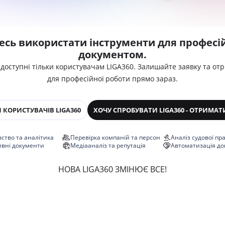
есь використати інструменти для професій
документом.
 доступні тільки користувачам LIGA360. Залишайте заявку та от
для професійної роботи прямо зараз.
 КОРИСТУВАЧІВ LIGA360
ХОЧУ СПРОБУВАТИ LIGA360 - ОТРИМАТ
ство та аналітика
Перевірка компаній та персон
Аналіз судової пр
ивні документи
Медіааналіз та репутація
Автоматизація до
НОВА LIGA360 ЗМІНЮЄ ВСЕ!