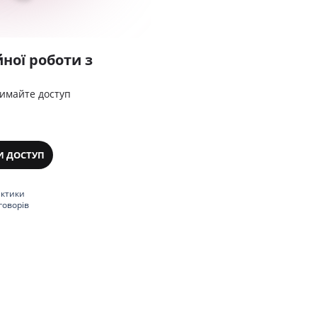
ної роботи з
римайте доступ
И ДОСТУП
актики
говорів