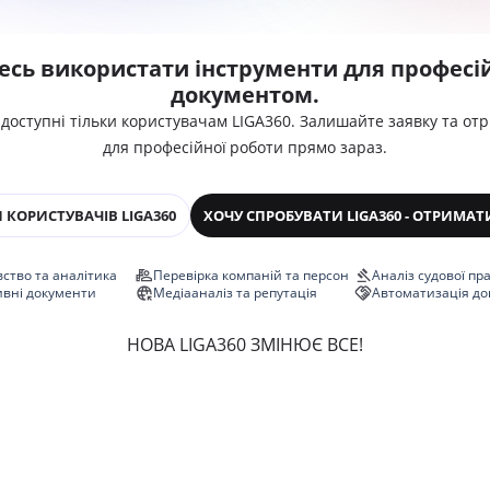
есь використати інструменти для професій
документом.
 доступні тільки користувачам LIGA360. Залишайте заявку та от
для професійної роботи прямо зараз.
 КОРИСТУВАЧІВ LIGA360
ХОЧУ СПРОБУВАТИ LIGA360 - ОТРИМАТ
ство та аналітика
Перевірка компаній та персон
Аналіз судової пр
ивні документи
Медіааналіз та репутація
Автоматизація до
НОВА LIGA360 ЗМІНЮЄ ВСЕ!