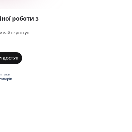
ної роботи з
римайте доступ
И ДОСТУП
актики
говорів