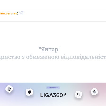
банкрутство
)
"Янтар"
ариство з обмеженою відповідальніс