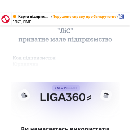
Карта підприємства від 16.11.1996
(
Порушено справу про банкрутство
)
"ЛіС", ПМП
"ЛіС"
приватне мале підприємство
Код підприємства:
Юридична
Ви намагаєтесь використати