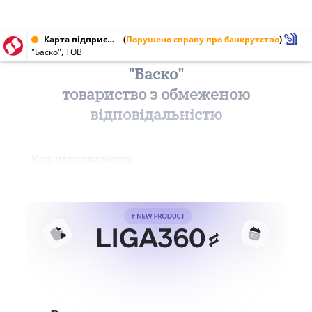
Карта підприємства від 06.12.1997
(
Порушено справу про банкрутство
)
"Баско", ТОВ
"Баско"
товариство з обмеженою
відповідальністю
Код підприємства