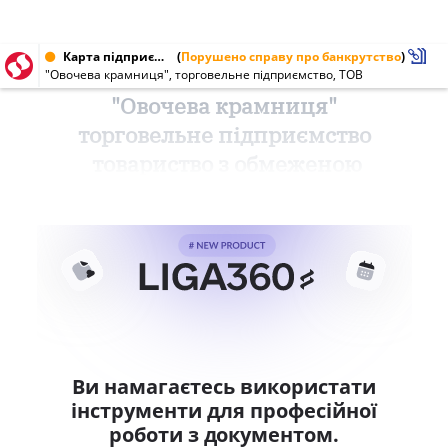
Карта підприємства від 31.07.1997
(
Порушено справу про банкрутство
)
"Овочева крамниця", торговельне підприємство, ТОВ
"Овочева крамниця"
торговельне підприємство
товариство з обмеженою
Ви намагаєтесь використати
інструменти для професійної
роботи з документом.