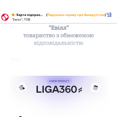
Карта підприємства від 30.05.1998
(
Порушено справу про банкрутство
)
"Евілл", ТОВ
"Евілл"
товариство з обмеженою
відповідальністю
Код