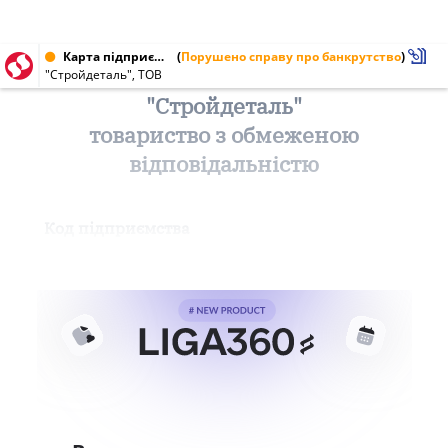
Карта підприємства від 18.06.1998 № 20693643
(
Порушено справу про банкрутство
)
"Стройдеталь", ТОВ
"Стройдеталь"
товариство з обмеженою
відповідальністю
Код підприємства