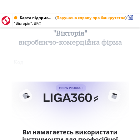
Карта підприємства від 22.09.1999
(
Порушено справу про банкрутство
)
"Вікторія", ВКФ
"Вікторія"
виробничо-комерційна фірма
Код
Ви намагаєтесь використати
інструменти для професійної