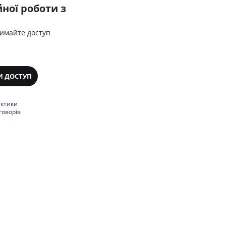
ної роботи з
римайте доступ
И ДОСТУП
актики
говорів