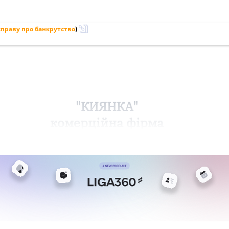
праву про банкрутство
)
"КИЯНКА"
комерційна фірма