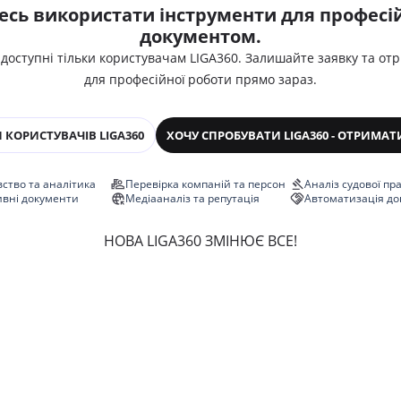
есь використати інструменти для професій
документом.
 доступні тільки користувачам LIGA360. Залишайте заявку та от
для професійної роботи прямо зараз.
 КОРИСТУВАЧІВ LIGA360
ХОЧУ СПРОБУВАТИ LIGA360 - ОТРИМАТ
ство та аналітика
Перевірка компаній та персон
Аналіз судової пр
ивні документи
Медіааналіз та репутація
Автоматизація до
НОВА LIGA360 ЗМІНЮЄ ВСЕ!