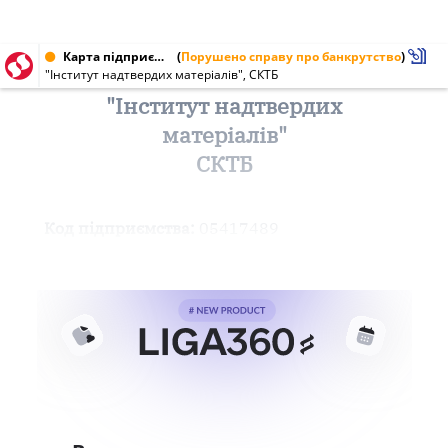
Карта підприємства від 30.11.1999 № 05417489
(
Порушено справу про банкрутство
)
"Інститут надтвердих матеріалів", СКТБ
"Інститут надтвердих
матеріалів"
СКТБ
Код підприємства:
05417489