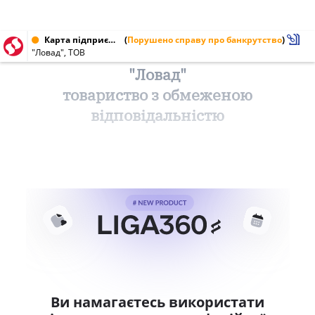
Карта підприємства від 08.10.1996 № 23770522
(
Порушено справу про банкрутство
)
"Ловад", ТОВ
"Ловад"
товариство з обмеженою
відповідальністю
Ви намагаєтесь використати