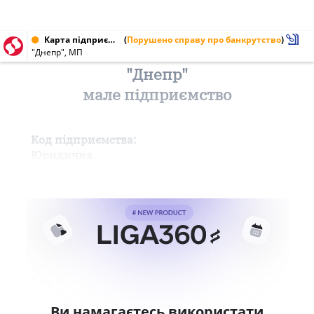
Карта підприємства від 24.04.1996
(
Порушено справу про банкрутство
)
"Днепр", МП
"Днепр"
мале підприємство
Код підприємства:
Юридична
Ви намагаєтесь використати