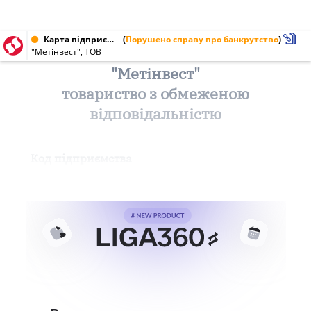
Карта підприємства від 19.03.1997
(
Порушено справу про банкрутство
)
"Метінвест", ТОВ
"Метінвест"
товариство з обмеженою
відповідальністю
Код підприємства