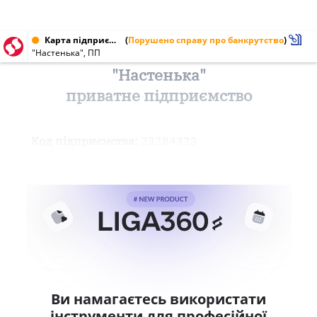
Карта підприємства від 27.08.1997 № 23284323
(
Порушено справу про банкрутство
)
"Настенька", ПП
"Настенька"
приватне підприємство
Код підприємства:
23284323
Ви намагаєтесь використати
інструменти для професійної