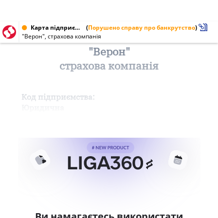
Карта підприємства від 15.03.1997
(
Порушено справу про банкрутство
)
"Верон", страхова компанія
"Верон"
страхова компанія
Код підприємства:
Юридична
Ви намагаєтесь використати