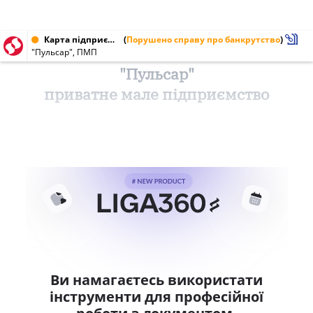
Карта підприємства від 21.06.1997
(
Порушено справу про банкрутство
)
"Пульсар", ПМП
"Пульсар"
приватне мале підприємство
Ви намагаєтесь використати
інструменти для професійної