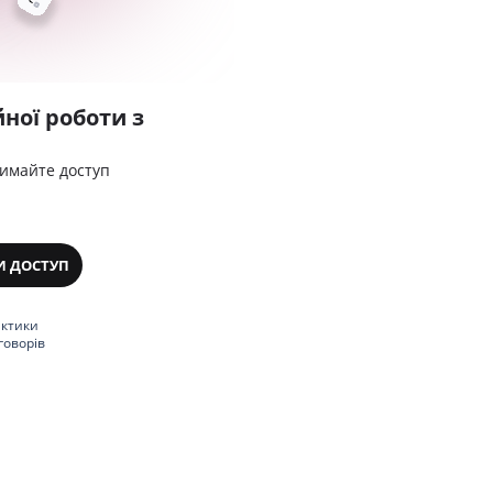
ної роботи з
римайте доступ
И ДОСТУП
актики
говорів