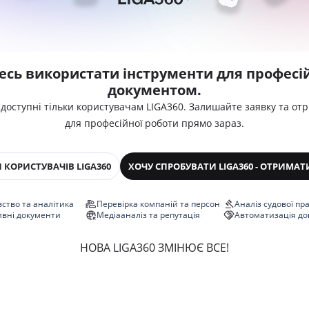
есь використати інструменти для професій
документом.
 доступні тільки користувачам LIGA360. Залишайте заявку та от
для професійної роботи прямо зараз.
 КОРИСТУВАЧІВ LIGA360
ХОЧУ СПРОБУВАТИ LIGA360 - ОТРИМАТ
ство та аналітика
Перевірка компаній та персон
Аналіз судової пр
ивні документи
Медіааналіз та репутація
Автоматизація до
НОВА LIGA360 ЗМІНЮЄ ВСЕ!