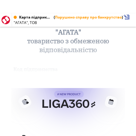
Карта підприємства від 17.09.1998
(
Порушено справу про банкрутство
)
"АГАТА", ТОВ
"АГАТА"
товариство з обмеженою
відповідальністю
Код підприємства