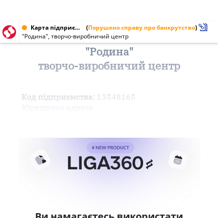
Карта підприємства від 15.10.1998 № 13548165
(
Порушено справу про банкрутство
)
"Родина", творчо-виробничий центр
"Родина"
творчо-виробничий центр
Код підприємства:
13548165
Юридична адреса
Ви намагаєтесь використати