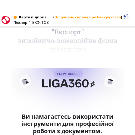
Карта підприємства від 28.01.1998
(
Порушено справу про банкрутство
)
"Експорт", ВКФ, ТОВ
"Експорт"
виробничо-комерційна фірма
товариство
Ви намагаєтесь використати
інструменти для професійної
роботи з документом.