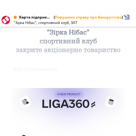
Карта підприємства від 28.01.1998
(
Порушено справу про банкрутство
)
"Зірка Нібас", спортивний клуб, ЗАТ
"Зірка Нібас"
спортивний клуб
закрите акціонерне товариство
Код підприємства