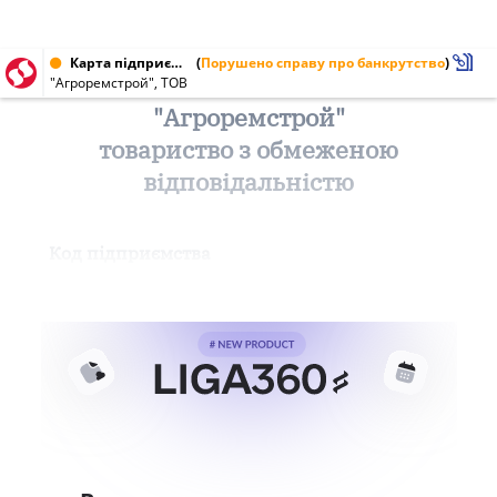
Карта підприємства від 12.11.1996
(
Порушено справу про банкрутство
)
"Агроремстрой", ТОВ
"Агроремстрой"
товариство з обмеженою
відповідальністю
Код підприємства