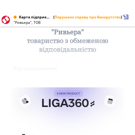
Карта підприємства від 26.11.1996
(
Порушено справу про банкрутство
)
"Ривьера", ТОВ
"Ривьера"
товариство з обмеженою
відповідальністю
Код підприємства