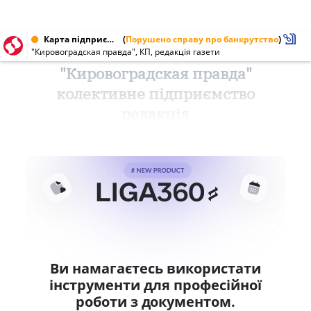
Карта підприємства від 14.05.1999
(
Порушено справу про банкрутство
)
"Кировоградская правда", КП, редакція газети
"Кировоградская правда"
колективне підприємство
редакція
Ви намагаєтесь використати
інструменти для професійної
роботи з документом.