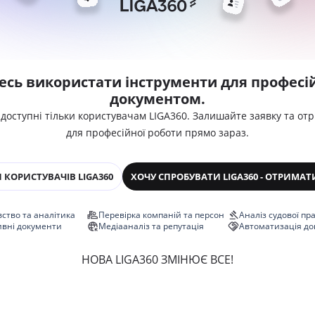
есь використати інструменти для професій
документом.
 доступні тільки користувачам LIGA360. Залишайте заявку та от
для професійної роботи прямо зараз.
 КОРИСТУВАЧІВ LIGA360
ХОЧУ СПРОБУВАТИ LIGA360 - ОТРИМАТ
ство та аналітика
Перевірка компаній та персон
Аналіз судової пр
ивні документи
Медіааналіз та репутація
Автоматизація до
НОВА LIGA360 ЗМІНЮЄ ВСЕ!