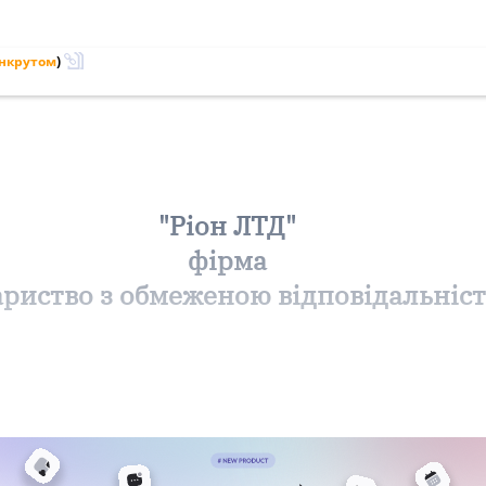
анкрутом
)
"Ріон ЛТД"
фірма
ариство з обмеженою відповідальніс