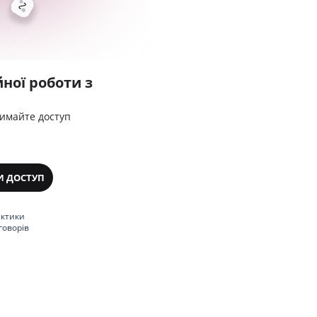
ної роботи з
римайте доступ
И ДОСТУП
актики
говорів