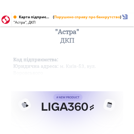
Карта підприємства від 27.06.1998
(
Порушено справу про банкрутство
)
"Астра", ДКП
"Астра"
ДКП
Код підприємства:
Юридична адреса:
м. Київ-53, вул.
Воровського