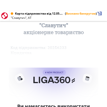
Карта підприємства від 12.05.2004 № 20256233
(
Визнано банкрутом
)
"Славутич", АТ
"Славутич"
акціонерне товариство
Код підприємства: 20256233
Юридична
Ви намагаєтесь використати