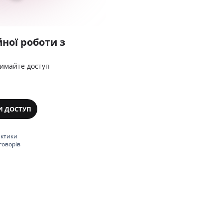
ної роботи з
римайте доступ
И ДОСТУП
актики
говорів