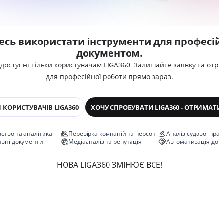
есь використати інструменти для професій
документом.
 доступні тільки користувачам LIGA360. Залишайте заявку та от
для професійної роботи прямо зараз.
 КОРИСТУВАЧІВ LIGA360
ХОЧУ СПРОБУВАТИ LIGA360 - ОТРИМАТ
ство та аналітика
Перевірка компаній та персон
Аналіз судової пр
ивні документи
Медіааналіз та репутація
Автоматизація до
НОВА LIGA360 ЗМІНЮЄ ВСЕ!