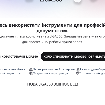
есь використати інструменти для професій
документом.
 доступні тільки користувачам LIGA360. Залишайте заявку та от
для професійної роботи прямо зараз.
 КОРИСТУВАЧІВ LIGA360
ХОЧУ СПРОБУВАТИ LIGA360 - ОТРИМАТ
ство та аналітика
Перевірка компаній та персон
Аналіз судової пр
ивні документи
Медіааналіз та репутація
Автоматизація до
НОВА LIGA360 ЗМІНЮЄ ВСЕ!