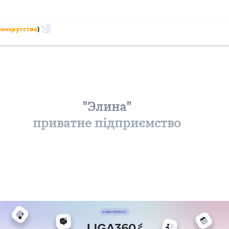
банкрутство
)
"Элина"
приватне підприємство