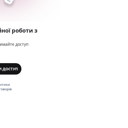
ної роботи з
римайте доступ
И ДОСТУП
актики
говорів