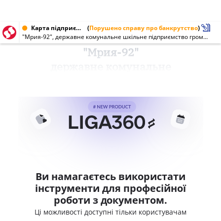
Карта підприємства від 17.07.1998
(
Порушено справу про банкрутство
)
"Мрия-92", державне комунальне шкільне підприємство громадського харчування
"Мрия-92"
державне комунальне
Ви намагаєтесь використати
інструменти для професійної
роботи з документом.
Ці можливості доступні тільки користувачам