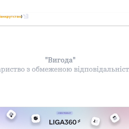
банкрутство
)
"Вигода"
ариство з обмеженою відповідальніс