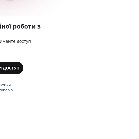
ної роботи з
римайте доступ
И ДОСТУП
актики
говорів