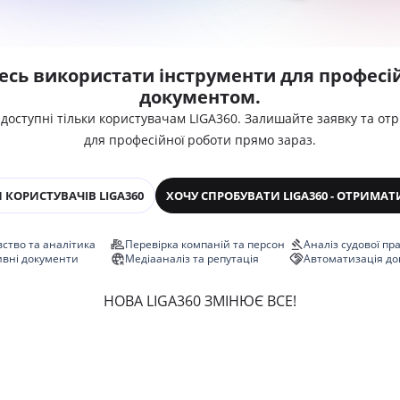
есь використати інструменти для професій
документом.
 доступні тільки користувачам LIGA360. Залишайте заявку та от
для професійної роботи прямо зараз.
 КОРИСТУВАЧІВ LIGA360
ХОЧУ СПРОБУВАТИ LIGA360 - ОТРИМАТ
ство та аналітика
Перевірка компаній та персон
Аналіз судової пр
ивні документи
Медіааналіз та репутація
Автоматизація до
НОВА LIGA360 ЗМІНЮЄ ВСЕ!