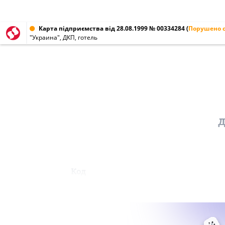
Карта підприємства від 28.08.1999 № 00334284
(
Порушено с
"Украина", ДКП, готель
д
Код