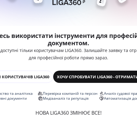
есь використати інструменти для професій
документом.
 доступні тільки користувачам LIGA360. Залишайте заявку та от
для професійної роботи прямо зараз.
 КОРИСТУВАЧІВ LIGA360
ХОЧУ СПРОБУВАТИ LIGA360 - ОТРИМАТ
ство та аналітика
Перевірка компаній та персон
Аналіз судової пр
ивні документи
Медіааналіз та репутація
Автоматизація до
НОВА LIGA360 ЗМІНЮЄ ВСЕ!