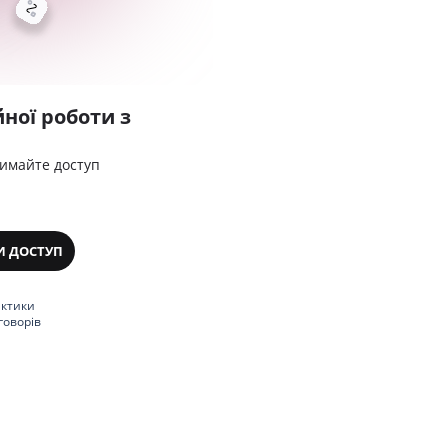
ної роботи з
римайте доступ
И ДОСТУП
актики
говорів