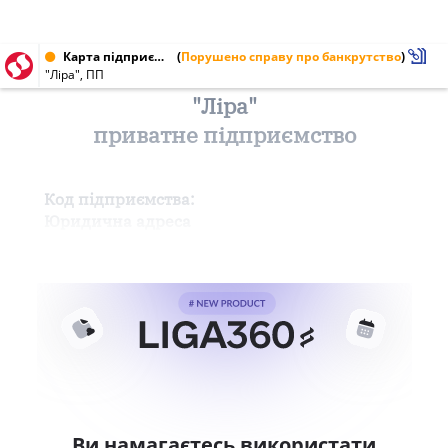
Карта підприємства від 17.04.1997
(
Порушено справу про банкрутство
)
"Ліра", ПП
"Ліра"
приватне підприємство
Код підприємства:
Юридична адреса
Ви намагаєтесь використати