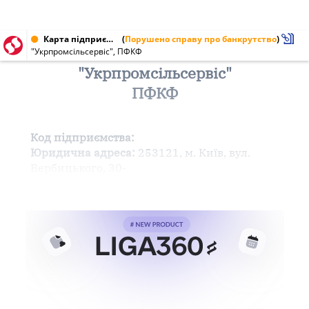
Карта підприємства від 03.10.1998
(
Порушено справу про банкрутство
)
"Укрпромсільсервіс", ПФКФ
"Укрпромсільсервіс"
ПФКФ
Код підприємства:
Юридична адреса:
253121, м. Київ, вул.
Вербицького, 30-