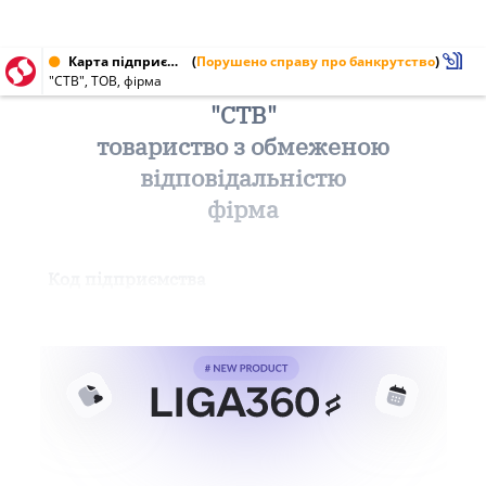
Карта підприємства від 23.09.1998 № 14259303
(
Порушено справу про банкрутство
)
"СТВ", ТОВ, фірма
"СТВ"
товариство з обмеженою
відповідальністю
фірма
Код підприємства