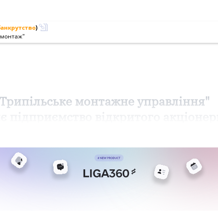
банкрутство
)
омонтаж"
"Трипільське монтажне управління"
є підприємство відкритого акціонер