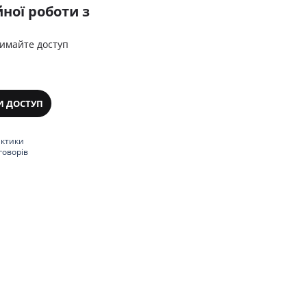
ної роботи з
римайте доступ
И ДОСТУП
актики
говорів