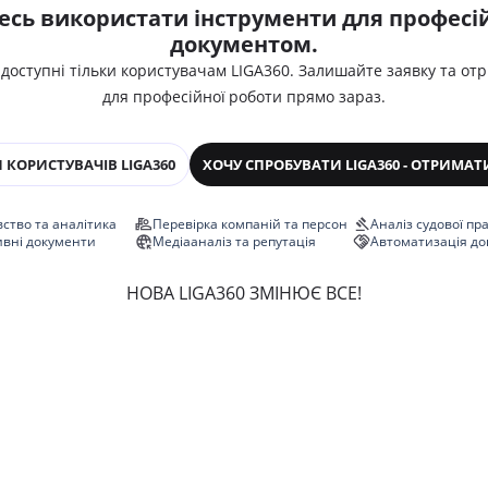
есь використати інструменти для професій
документом.
 доступні тільки користувачам LIGA360. Залишайте заявку та от
для професійної роботи прямо зараз.
 КОРИСТУВАЧІВ LIGA360
ХОЧУ СПРОБУВАТИ LIGA360 - ОТРИМАТ
ство та аналітика
Перевірка компаній та персон
Аналіз судової пр
ивні документи
Медіааналіз та репутація
Автоматизація до
НОВА LIGA360 ЗМІНЮЄ ВСЕ!